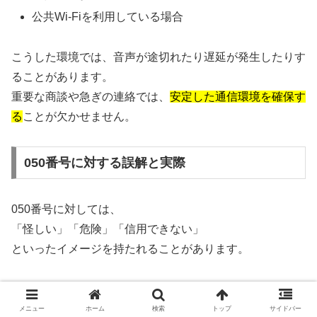
公共Wi-Fiを利用している場合
こうした環境では、音声が途切れたり遅延が発生したりす
ることがあります。
重要な商談や急ぎの連絡では、
安定した通信環境を確保す
る
ことが欠かせません。
050番号に対する誤解と実際
050番号に対しては、
「怪しい」「危険」「信用できない」
といったイメージを持たれることがあります。
しかし、実際には050番号そのものが危険というわけでは
ありません。
メニュー
ホーム
検索
トップ
サイドバー