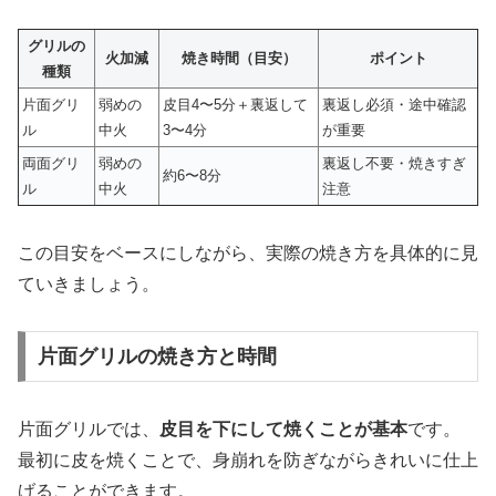
グリルの
火加減
焼き時間（目安）
ポイント
種類
片面グリ
弱めの
皮目4〜5分＋裏返して
裏返し必須・途中確認
ル
中火
3〜4分
が重要
両面グリ
弱めの
裏返し不要・焼きすぎ
約6〜8分
ル
中火
注意
この目安をベースにしながら、実際の焼き方を具体的に見
ていきましょう。
片面グリルの焼き方と時間
片面グリルでは、
皮目を下にして焼くことが基本
です。
最初に皮を焼くことで、身崩れを防ぎながらきれいに仕上
げることができます。