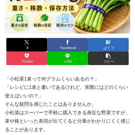
X
Facebook
はてブ
Pocket
LINE
コピー
「小松菜1束って何グラムくらいあるの？」
「レシピに1束と書いてあるけれど、実際にはどのくらい
使えばいいの？」
そんな疑問を感じたことはありませんか。
小松菜はスーパーで手軽に購入できる身近な野菜ですが、
束や株といった表現が出てくると分量がわかりにくく感じ
ることがあります。