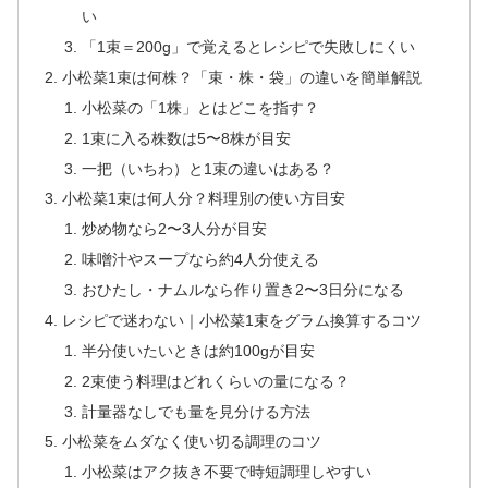
い
「1束＝200g」で覚えるとレシピで失敗しにくい
小松菜1束は何株？「束・株・袋」の違いを簡単解説
小松菜の「1株」とはどこを指す？
1束に入る株数は5〜8株が目安
一把（いちわ）と1束の違いはある？
小松菜1束は何人分？料理別の使い方目安
炒め物なら2〜3人分が目安
味噌汁やスープなら約4人分使える
おひたし・ナムルなら作り置き2〜3日分になる
レシピで迷わない｜小松菜1束をグラム換算するコツ
半分使いたいときは約100gが目安
2束使う料理はどれくらいの量になる？
計量器なしでも量を見分ける方法
小松菜をムダなく使い切る調理のコツ
小松菜はアク抜き不要で時短調理しやすい