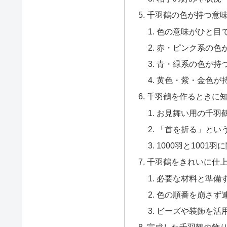
千羽鶴の色が持つ意
色の意味がひと目
赤・ピンク系の色
青・緑系の色が持
黄色・紫・金色が
千羽鶴を作るときに
お見舞い用の千羽
「首を折る」とい
1000羽と1001
千羽鶴をきれいに仕
必要な材料と準備
色の順番を崩さず
ビーズや装飾を活