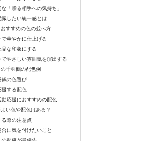
切な「贈る相手への気持ち」
意識したい統一感とは
るおすすめの色の並べ方
ンで華やかに仕上げる
上品な印象にする
ンでやさしい雰囲気を演出する
めの千羽鶴の配色例
羽鶴の色選び
応援する配色
活動応援におすすめの配色
がよい色や配色はある？
する際の注意点
場合に気を付けたいこと
への配慮が最優先