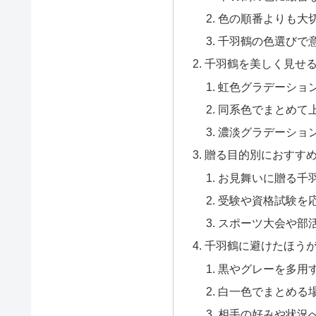
色の順番よりも大
千羽鶴の色選びで
千羽鶴を美しく見せ
虹色グラデーショ
同系色でまとめて
濃淡グラデーショ
贈る目的別におすす
お見舞いに贈る千
受験や資格試験を
スポーツ大会や部
千羽鶴に避けたほう
黒やグレーを多用
白一色でまとめる
相手の好みや状況