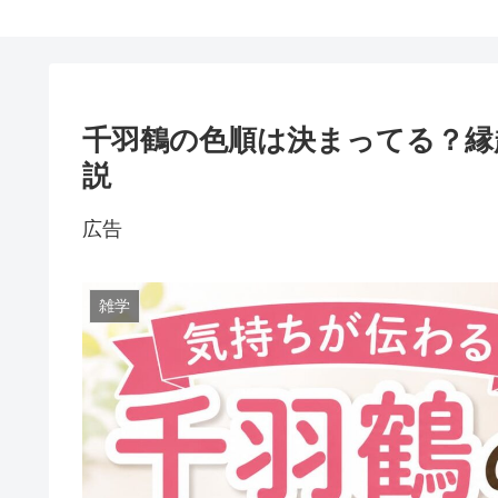
千羽鶴の色順は決まってる？縁
説
広告
雑学