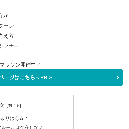
うか
ターン
考え方
やマナー
マラソン開催中／
ページはこちら＜PR＞
次
決まりはある？
なルールは存在しない