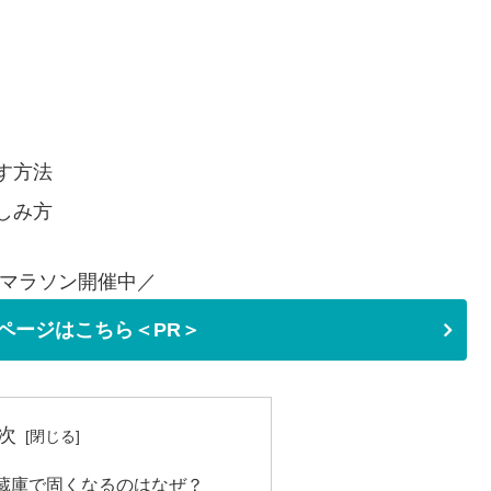
す方法
しみ方
マラソン開催中／
ページはこちら＜PR＞
次
蔵庫で固くなるのはなぜ？