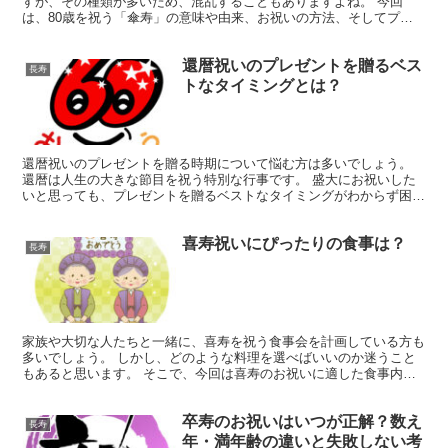
すが、その種類が多いため、混乱することもありますよね。 今回
は、80歳を祝う「傘寿」の意味や由来、お祝いの方法、そしてプレ
ゼント選びのポイントを詳しくご紹介します。 「傘寿」とい...
還暦祝いのプレゼントを贈るベス
長寿
トなタイミングとは？
還暦祝いのプレゼントを贈る時期について悩む方は多いでしょう。
還暦は人生の大きな節目を祝う特別な行事です。 盛大にお祝いした
いと思っても、プレゼントを贈るベストなタイミングがわからず困る
こともありますよね。 そこで今回は、還暦祝いのプレゼン...
喜寿祝いにぴったりの食事は？
長寿
家族や大切な人たちと一緒に、喜寿を祝う食事会を計画している方も
多いでしょう。 しかし、どのような料理を選べばいいのか迷うこと
もあると思います。 そこで、今回は喜寿のお祝いに適した食事内容
や、食事会におすすめの場所についてご紹介します。 喜寿...
卒寿のお祝いはいつが正解？数え
長寿
年・満年齢の違いと失敗しない考