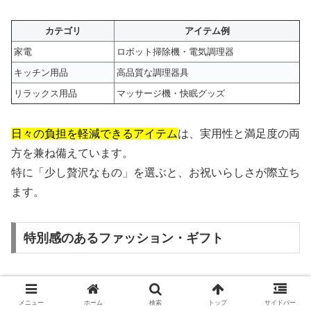
カテゴリ
アイテム例
家電
ロボット掃除機・電気調理器
キッチン用品
高品質な調理器具
リラックス用品
マッサージ機・快眠グッズ
日々の負担を軽減できるアイテム
は、実用性と満足度の両
方を兼ね備えています。
特に「少し贅沢なもの」を選ぶと、お祝いらしさが際立ち
ます。
特別感のあるファッション・ギフト
形に残るプレゼントとしては、
ファッションアイテムや上
質な小物
も人気です。
メニュー
ホーム
検索
トップ
サイドバー