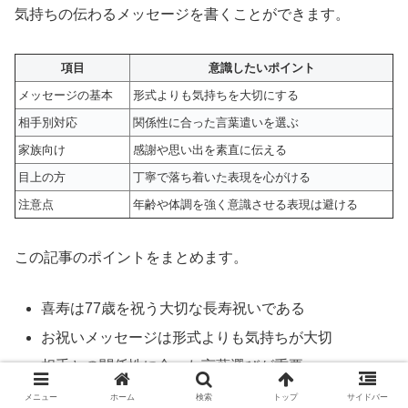
気持ちの伝わるメッセージを書くことができます。
項目
意識したいポイント
メッセージの基本
形式よりも気持ちを大切にする
相手別対応
関係性に合った言葉遣いを選ぶ
家族向け
感謝や思い出を素直に伝える
目上の方
丁寧で落ち着いた表現を心がける
注意点
年齢や体調を強く意識させる表現は避ける
この記事のポイントをまとめます。
喜寿は77歳を祝う大切な長寿祝いである
お祝いメッセージは形式よりも気持ちが大切
相手との関係性に合った言葉選びが重要
家族には親しみを込めた表現が喜ばれる
メニュー
ホーム
検索
トップ
サイドバー