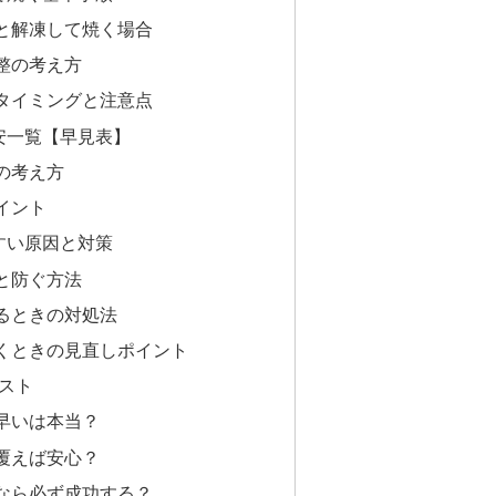
と解凍して焼く場合
整の考え方
タイミングと注意点
安一覧【早見表】
の考え方
イント
すい原因と対策
と防ぐ方法
るときの対処法
くときの見直しポイント
スト
早いは本当？
覆えば安心？
なら必ず成功する？