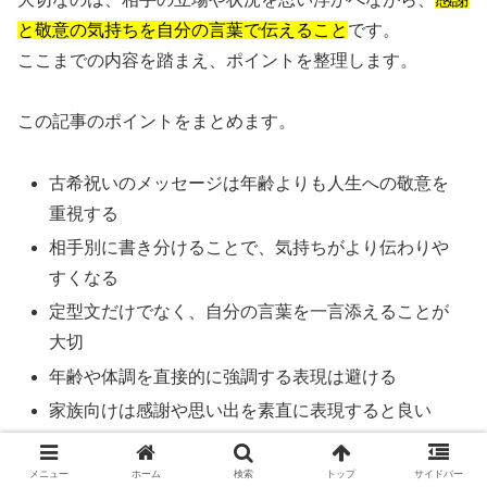
と敬意の気持ちを自分の言葉で伝えること
です。
ここまでの内容を踏まえ、ポイントを整理します。
この記事のポイントをまとめます。
古希祝いのメッセージは年齢よりも人生への敬意を
重視する
相手別に書き分けることで、気持ちがより伝わりや
すくなる
定型文だけでなく、自分の言葉を一言添えることが
大切
年齢や体調を直接的に強調する表現は避ける
家族向けは感謝や思い出を素直に表現すると良い
義理の家族には丁寧さと距離感を意識する
メニュー
ホーム
検索
トップ
サイドバー
上司や恩師には敬意を重視したフォーマルな表現が