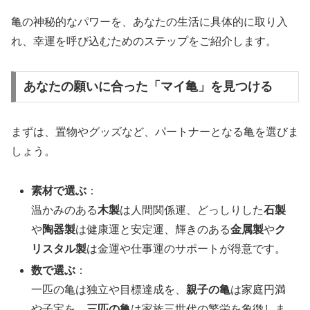
亀の神秘的なパワーを、あなたの生活に具体的に取り入
れ、幸運を呼び込むためのステップをご紹介します。
あなたの願いに合った「マイ亀」を見つける
まずは、置物やグッズなど、パートナーとなる亀を選びま
しょう。
素材で選ぶ
：
温かみのある
木製
は人間関係運、どっしりした
石製
や
陶器製
は健康運と安定運、輝きのある
金属製
や
ク
リスタル製
は金運や仕事運のサポートが得意です。
数で選ぶ
：
一匹の亀は独立や目標達成を、
親子の亀
は家庭円満
や子宝を、
三匹の亀
は家族三世代の繁栄を象徴しま