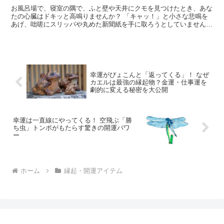
お風呂場で、寝室の隅で、ふと壁や天井にクモを見つけたとき、あな
たの心臓はドキッと高鳴りませんか？ 「キャッ！」と小さな悲鳴を
あげ、咄嗟にスリッパや丸めた新聞紙を手に取ろうとしていません
か？ その行動は、多くの人が無意識にとってしまう自然な反...
幸運がぴょこんと「返ってくる」！ なぜ
カエルは最強の縁起物？金運・仕事運を
劇的に変える秘密を大公開
幸運は一直線にやってくる！ 空飛ぶ「勝
ち虫」トンボがもたらす驚きの開運パワ
ー
ホーム
縁起・開運アイテム