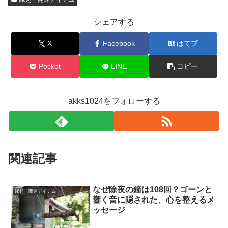
シェアする
X
Facebook
はてブ
Pocket
LINE
コピー
akks1024をフォローする
関連記事
なぜ除夜の鐘は108回？ゴーンと
縁起・開運アイテム
響く音に隠された、心を整えるメ
ッセージ