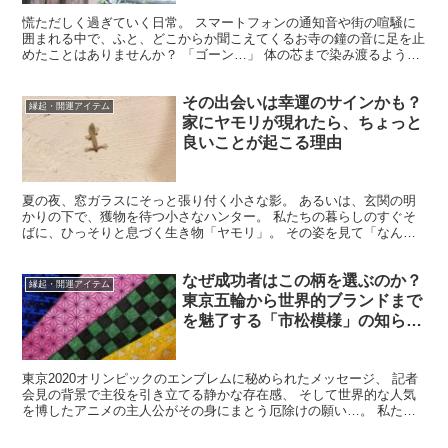
慌ただしく過ぎていく日常。 スマートフォンの通知音や街の喧騒に
囲まれる中で、ふと、どこからか聞こえてくるお寺の鐘の音に足を止
めたことはありませんか？ 「ゴーン…」 体の芯まで染み渡るよう
な、重く、それでいて澄み切った響き。 それは単なるノス...
その出会いは幸運のサインかも？
縁起・開運アイテム
家にヤモリが現れたら、ちょっと
良いことが起こる理由
夏の夜、窓ガラスにそっと張り付く小さな影。 あるいは、玄関の明
かりの下で、獲物を待つ小さなハンター。 私たちの暮らしのすぐそ
ばに、ひっそりと息づく生き物「ヤモリ」。 その姿を見て「なんだ
か爬虫類は苦手…」と感じる人もいれば、「夏の風物詩だな...
なぜ成功者はこの柄を選ぶのか？
縁起・開運アイテム
東京五輪から世界的ブランドまで
を魅了する「市松模様」の知られ
ざる力
東京2020オリンピックのエンブレムに秘められたメッセージ、 記者
会見の背景で主役を引き立てる静かな存在感、 そして世界的な人気
を博したアニメの主人公がその身にまとう厄除けの願い…。 私たち
の暮らしの中に、まるで呼吸をするように溶け込んでい...