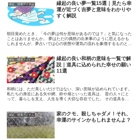
縁起の良い夢一覧15選｜見たら幸
縁起・開運アイテム
運が近づく吉夢と意味をわかりや
すく解説
朝目覚めたとき、「今の夢は何か意味があるのでは？」と気になった
ことはありませんか。 夢はただの偶然の出来事のように思えるかも
しれませんが、夢占いでは心の状態や運気の流れを象徴するものと考
えられることがあります。 特に縁起の良い夢は吉夢（きち...
縁起の良い和柄の意味を一覧で解
縁起・開運アイテム
説｜道具に込められた幸せの願い
11選
和柄には、ただ美しいだけではない、深い意味が込められています。
私たちの身近にある矢や網、鈴や扇といった道具は、 昔の人々にと
って、暮らしを支え、人生を導く大切な存在でした。 その道具をモ
チーフにした和柄には、 身を守りたい、幸せでありたい...
家のクモ、殺しちゃダメ！それ、
縁起・開運アイテム
幸運のサインかもしれませんよ？