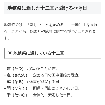
地鎮祭に適した十二直と避けるべき日
地鎮祭では、「新しいことを始める」「土地に手を入れ
る」ことから、始まりや成就に関する“直”が吉とされま
す。
🌟 地鎮祭に適している十二直
–
建（たつ）
：始めることに吉。
–
定（さだん）
：定まる日で工事開始に最適。
–
成（なる）
：物事が成就する日。
–
開（ひらく）
：開運・門出にふさわしい日。
–
平（たいら）
：全体的に安定した吉日。