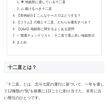
🌟 地鎮祭に適している十二直
⚠️ 避けるべき十二直
【実例紹介】こんなケースではどうする？
【コラム】六曜と十二直、どちらを優先すべき？
【Q&A】地鎮祭に関するよくある質問
✅ 開運チェックリスト：十二直で選ぶ良い地鎮祭日
まとめ
十二直とは？
「十二直」とは、北斗七星の運行に基づいて、一年を通し
て12種類の“気”を順番に1日ごとに割り当てた、非常に古
い暦注のひとつです。