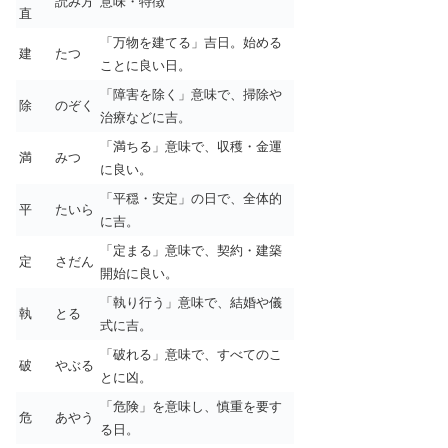
読み方
意味・特徴
直
「万物を建てる」吉日。始める
建
たつ
ことに良い日。
「障害を除く」意味で、掃除や
除
のぞく
治療などに吉。
「満ちる」意味で、収穫・金運
満
みつ
に良い。
「平穏・安定」の日で、全体的
平
たいら
に吉。
「定まる」意味で、契約・建築
定
さだん
開始に良い。
「執り行う」意味で、結婚や儀
執
とる
式に吉。
「破れる」意味で、すべてのこ
破
やぶる
とに凶。
「危険」を意味し、慎重を要す
危
あやう
る日。