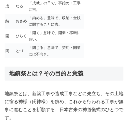
「成就」の日で、事始め・工事
成
なる
に吉。
「納める」意味で、収納・金銭
納
おさめ
に関することに吉。
「開く」意味で、開業・移転に
開
ひらく
良い。
「閉じる」意味で、契約・開業
閉
とづ
には不向き。
地鎮祭とは？その目的と意義
地鎮祭とは、新築工事や造成工事などに先立ち、その土地
に宿る神様（氏神様）を鎮め、これから行われる工事が無
事に進むことを祈願する、日本古来の神道儀式のひとつで
す。