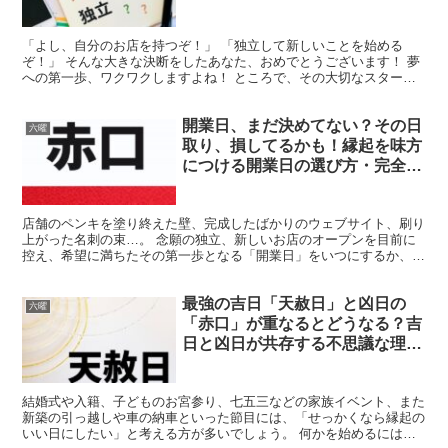
「よし、自分のお店を持つぞ！」 「独立して新しいことを始める
ぞ！」 そんな大きな決断をしたあなた、おめでとうございます！ 夢
への第一歩、ワクワクしますよね！ ところで、その大切なスタート
の日、いつにしますか？ どうせなら縁起の良い日に始めた...
開業日、まだ決めてない？その日
六曜
取り、損してるかも！縁起を味方
につける開業日の選び方・完全ガ
イド
店舗のペンキを塗り終えた壁、完成したばかりのウェブサイト、刷り
上がった名刺の束…。 念願の独立、新しいお店のオープンを目前に
控え、希望に満ちたその第一歩となる「開業日」をいつにするか、胸
を躍らせながらカレンダーを眺めていることでしょう。 し...
最強の吉日「天赦日」と凶日の
六曜
「赤口」が重なるとどうなる？吉
日と凶日が共存する不思議な理由
とは
結婚式や入籍、子どものお宮参り、七五三などの家族イベント、また
新築の引っ越しや車の納車といった節目には、「せっかくなら縁起の
いい日にしたい」と考える方が多いでしょう。 何かを始めるにはタ