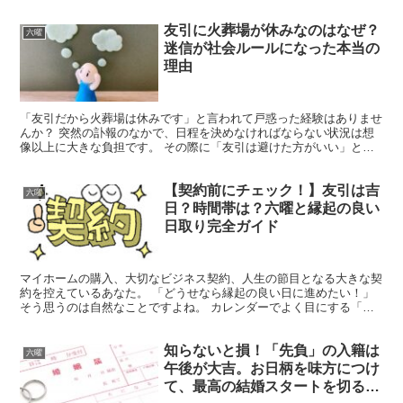
イミングが大事。特に日本では古くから、日取りにこだわる...
友引に火葬場が休みなのはなぜ？
六曜
迷信が社会ルールになった本当の
理由
「友引だから火葬場は休みです」と言われて戸惑った経験はありませ
んか？ 突然の訃報のなかで、日程を決めなければならない状況は想
像以上に大きな負担です。 その際に「友引は避けた方がいい」と言
われると、本当にダメなのか、なぜ休みなのかと疑問が浮か...
【契約前にチェック！】友引は吉
六曜
日？時間帯は？六曜と縁起の良い
日取り完全ガイド
マイホームの購入、大切なビジネス契約、人生の節目となる大きな契
約を控えているあなた。 「どうせなら縁起の良い日に進めたい！」
そう思うのは自然なことですよね。 カレンダーでよく目にする「友
引（ともびき）」ですが、「契約にも良い日なの？」「時間...
知らないと損！「先負」の入籍は
六曜
午後が大吉。お日柄を味方につけ
て、最高の結婚スタートを切る完