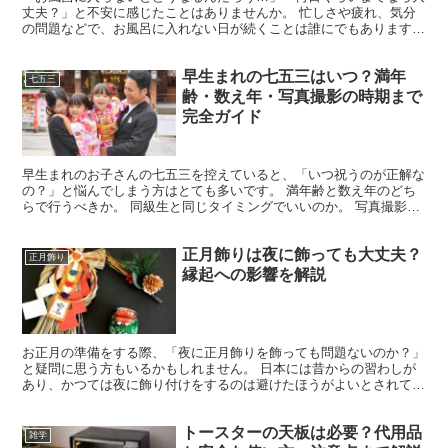
丈夫？」と不安に感じたことはありませんか。 忙しさや疲れ、気分
の問題などで、お風呂に入れない日が続くことは誰にでもあります。
ただ、そのままにしておくと体臭や見た目の変化が気にな...
早生まれの七五三はいつ？満年
七五三
齢・数え年・写真撮影の時期まで
完全ガイド
早生まれのお子さんの七五三を控えていると、「いつ祝うのが正解な
の？」と悩んでしまう方はとても多いです。 満年齢と数え年のどち
らで行うべきか。 同級生と同じタイミングでいいのか。 写真撮影や
お参りはいつがベストなのか。 考え始めると、迷いがど...
正月飾りは夜に飾っても大丈夫？
正月飾り
縁起への影響を解説
お正月の準備をする際、「夜に正月飾りを飾っても問題ないのか？」
と疑問に思う方もいるかもしれません。 日本には昔からの習わしが
あり、かつては夜に飾り付けをするのは避けたほうがよいとされてい
ました。 その理由の一つとして、夜は神聖な時間と考えら...
トースターの天板は必要？代用品
雑学