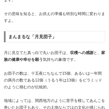
その意味を知ると、お供えの準備も特別な時間に変わりま
すよ。
まんまるな「月見団子」
月に見立てた真っ白で丸いお団子は、
収穫への感謝
と、
家
族の健康や幸せを願う
気持ちの象徴です。
お団子の数は、十五夜にちなんで15個、あるいは一年間
の満月の数である12個（うるう年は13個）をピラミッド
のように積むのが伝統的。
地域によっては、関西地方のように里芋を模してあんこを
巻いたお団子もあり、その土地ならではの文化が感じられ