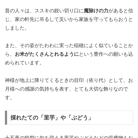
昔の人々は、ススキの鋭い切り口に
魔除けの力
があると信
じ、家の軒先に吊るして災いから家族を守ってもらおうと
しました。
また、その姿がたわわに実った稲穂によく似ていることか
ら、
お米がたくさんとれるように
という豊作への願いも込
められています。
神様が地上に降りてくるときの目印（依り代）として、お
月様への感謝の気持ちを表す、とても大切な飾りなので
す。
採れたての「里芋」や「ぶどう」
十五夜の時期に旬を迎える里芋やぶどうなどの収穫物もお