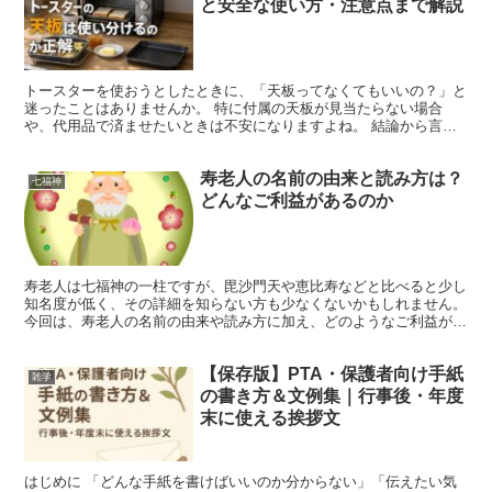
と安全な使い方・注意点まで解説
トースターを使おうとしたときに、「天板ってなくてもいいの？」と
迷ったことはありませんか。 特に付属の天板が見当たらない場合
や、代用品で済ませたいときは不安になりますよね。 結論から言う
と、トースターは天板がなくても使えるケースがあります。 ...
寿老人の名前の由来と読み方は？
七福神
どんなご利益があるのか
寿老人は七福神の一柱ですが、毘沙門天や恵比寿などと比べると少し
知名度が低く、その詳細を知らない方も少なくないかもしれません。
今回は、寿老人の名前の由来や読み方に加え、どのようなご利益が期
待できるのかを詳しく解説します。 また、寿老人の見た...
【保存版】PTA・保護者向け手紙
雑学
の書き方＆文例集｜行事後・年度
末に使える挨拶文
はじめに 「どんな手紙を書けばいいのか分からない」「伝えたい気