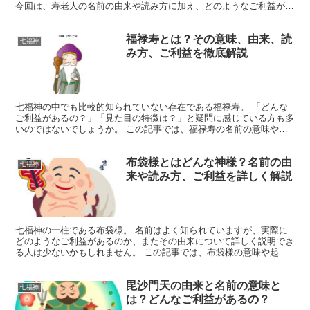
今回は、寿老人の名前の由来や読み方に加え、どのようなご利益が期
待できるのかを詳しく解説します。 また、寿老人の見た...
福禄寿とは？その意味、由来、読
七福神
み方、ご利益を徹底解説
七福神の中でも比較的知られていない存在である福禄寿。 「どんな
ご利益があるの？」「見た目の特徴は？」と疑問に感じている方も多
いのではないでしょうか。 この記事では、福禄寿の名前の意味や由
来、正しい読み方をわかりやすく解説します。 また、どの...
布袋様とはどんな神様？名前の由
七福神
来や読み方、ご利益を詳しく解説
七福神の一柱である布袋様。 名前はよく知られていますが、実際に
どのようなご利益があるのか、またその由来について詳しく説明でき
る人は少ないかもしれません。 この記事では、布袋様の意味や起
源、正しい読み方についてご紹介します。 さらに、布袋様の...
毘沙門天の由来と名前の意味と
七福神
は？どんなご利益があるの？