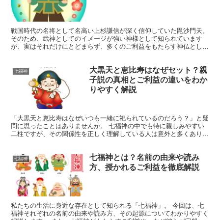
戦国時代の名将として名高い上杉謙信が深く信仰していた毘沙門天。
そのため、武神としてのイメージが強い神様として知られています
が、実はそれだけにとどまらず、多くのご利益をもたらす神仏とし
て、現在でも数多くの寺社で祀られています。 この記事では...
大黒天と恵比寿はなぜセット？親
七福神
子説の真相とご利益の違いをわか
りやすく解説
「大黒天と恵比寿はなぜいつも一緒に祀られているのだろう？」と疑
問に思ったことはありませんか。 七福神の中でも特に親しみやすい
二柱ですが、その関係性を正しく理解している人は意外と多くありま
せん。 実はこのセット信仰には、七福神信仰の成立、神仏...
七福神とは？名前の由来や読み
七福神
方、授かれるご利益を徹底解説
私たちの生活に身近な存在として知られる「七福神」。 今回は、七
福神それぞれの名前の由来や読み方、その起源についてわかりやすく