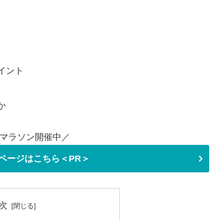
イント
か
マラソン開催中／
ページはこちら＜PR＞
次