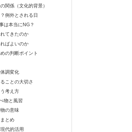
想の関係（文化的背景）
は？例外とされる日
事は本当にNG？
われてきたのか
えればよいのか
ための判断ポイント
と体調変化
えることの大切さ
いう考え方
べ物と風習
べ物の意味
食まとめ
と現代的活用