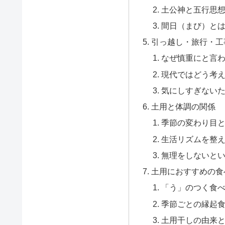
土公神と五行思
間日（まび）と
引っ越し・旅行・工
なぜ慎重にと言
現代ではどう考
気にしすぎない
土用と体調の関係
季節の変わり目
生活リズムを整
無理をしないと
土用におすすめの食
「う」のつく食
季節ごとの縁起
土用干しの由来